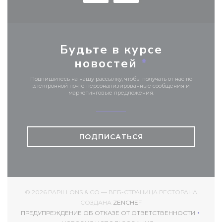
Будьте в курсе
новостей
*
Подпишитесь на нашу рассылку, чтобы получать от нас по
электронной почте персонализированные сообщения и
маркетинговые предложения.
ПОДПИСАТЬСЯ
© 2026 PAPILLONS & CO — ВЕБ-СТРАНИЦА РЕСТОРАНА
((ОТКРЫВАЕТСЯ В НОВОМ
СОЗДАНА
ZENCHEF
ПРЕДУПРЕЖДЕНИЕ ОБ ОТКАЗЕ ОТ ОТВЕТСТВЕННОСТИ
((ОТКРЫВАЕТСЯ В НОВОМ ОКНЕ))