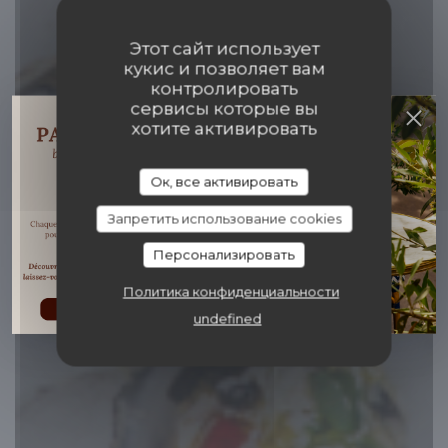
Этот сайт использует
кукис и позволяет вам
контролировать
сервисы которые вы
Papillons & Co
хотите активировать
CUISINE AUTHENTIQUE ET BISTROT
Ок, все активировать
MODERNE
|
PARIS
Запретить использование cookies
ЗАБРОНИРОВАТЬ СТОЛИК
Персонализировать
Политика конфиденциальности
undefined